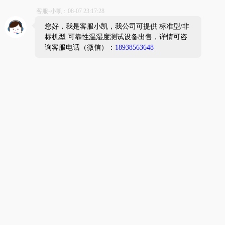
设备用途
EQUIPMENT USE
PCT试验箱广泛应用于线路板、多层线路板、IC、LCD、磁铁
等产品材料测试其制品的耐压性、气密性的试验设备。主要是
提高环境应力（如：温度）与工作应力（施加给产品的电压、
负荷等），加快试验过程，缩短产品或系统的寿命试验时间。
该设备主要是测试半导体封装之湿气能力，待测产品被置于严
苛之温度、湿度及压力下测试，湿气会沿者胶体或胶体与导线
架之接口渗入封装体，常见之故障方式为主动金属化区域腐蚀