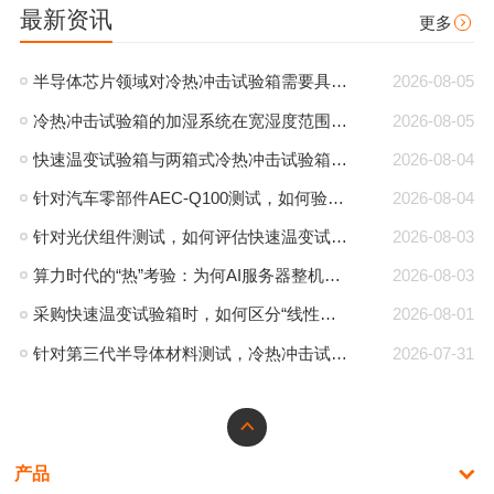
最新资讯
更多
半导体芯片领域对冷热冲击试验箱需要具备哪些测试要求？
2026-08-05
冷热冲击试验箱的加湿系统在宽湿度范围下的精度验收规范是怎样的？
2026-08-05
快速温变试验箱与两箱式冷热冲击试验箱在模拟温度渐变与突变场景时的核心优劣势对比是怎样的？
2026-08-04
针对汽车零部件AEC-Q100测试，如何验证快速温变试验箱在带载8kg样品时能否稳定维持10℃min的线性速率？
2026-08-04
针对光伏组件测试，如何评估快速温变试验箱软件系统对自定义昼夜温差非线性速率曲线的编辑与执行精度？
2026-08-03
算力时代的“热”考验：为何AI服务器整机测试必须迈入步入式环境箱时代？
2026-08-03
采购快速温变试验箱时，如何区分“线性速率”与“平均速率”对实际测试数据有效性的影响？
2026-08-01
针对第三代半导体材料测试，冷热冲击试验箱的超高温耐受性及隔热材料行业标准有哪些？
2026-07-31
产品